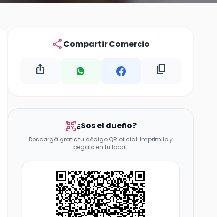
share
Compartir Comercio
ios_share
content_copy
qr_code_scanner
¿Sos el dueño?
Descargá gratis tu código QR oficial. Imprimilo y
pegalo en tu local.