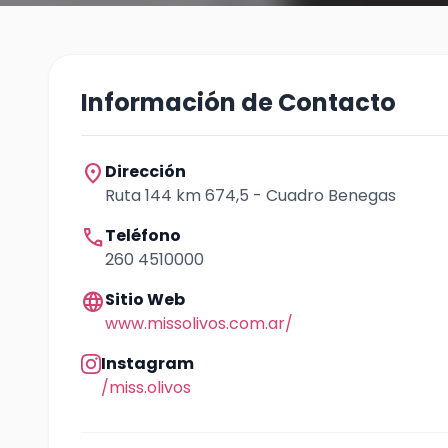
Información de Contacto
location_on
Dirección
Ruta 144 km 674,5 - Cuadro Benegas
call
Teléfono
260 4510000
language
Sitio Web
www.missolivos.com.ar/
Instagram
/miss.olivos