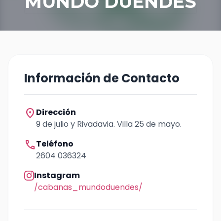
MUNDO DUENDES
Información de Contacto
location_on
Dirección
9 de julio y Rivadavia. Villa 25 de mayo.
call
Teléfono
2604 036324
Instagram
/cabanas_mundoduendes/