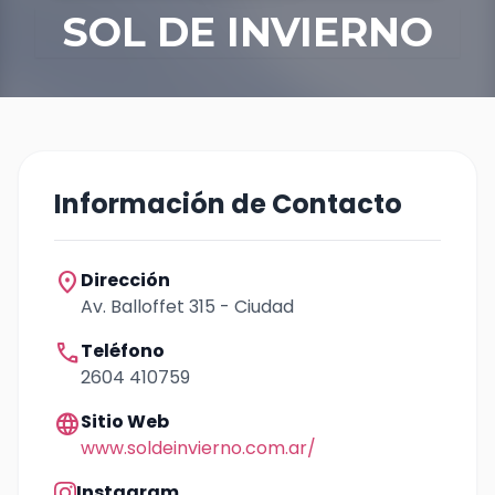
SOL DE INVIERNO
Información de Contacto
location_on
Dirección
Av. Balloffet 315 - Ciudad
call
Teléfono
2604 410759
language
Sitio Web
www.soldeinvierno.com.ar/
Instagram