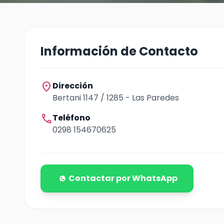
Información de Contacto
location_on
Dirección
Bertani 1147 / 1285 - Las Paredes
call
Teléfono
0298 154670625
Contactar por WhatsApp