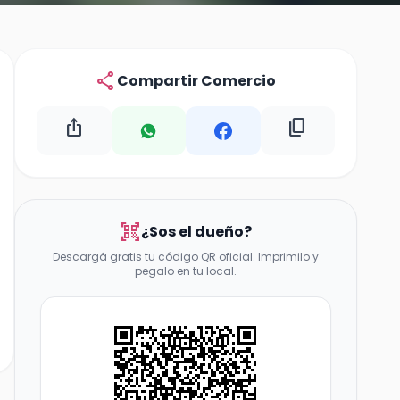
share
Compartir Comercio
ios_share
content_copy
qr_code_scanner
¿Sos el dueño?
Descargá gratis tu código QR oficial. Imprimilo y
pegalo en tu local.