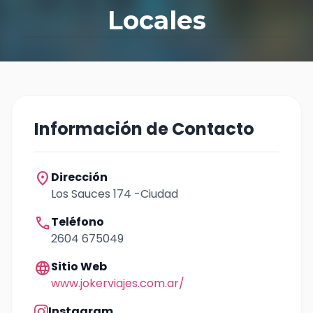
Locales
Información de Contacto
location_on
Dirección
Los Sauces 174 -Ciudad
call
Teléfono
2604 675049
language
Sitio Web
www.jokerviajes.com.ar/
Instagram