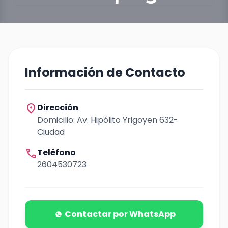
Información de Contacto
location_on
Dirección
Domicilio: Av. Hipólito Yrigoyen 632-
Ciudad
call
Teléfono
2604530723
Contactar por WhatsApp