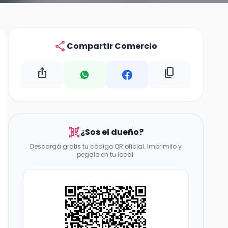
share
Compartir Comercio
ios_share
content_copy
qr_code_scanner
¿Sos el dueño?
Descargá gratis tu código QR oficial. Imprimilo y
pegalo en tu local.