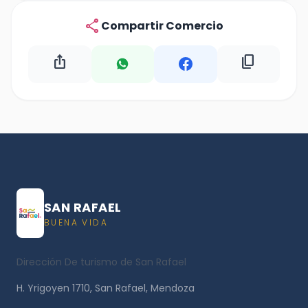
share
Compartir Comercio
ios_share
content_copy
SAN RAFAEL
BUENA VIDA
Dirección De turismo de San Rafael
H. Yrigoyen 1710, San Rafael, Mendoza