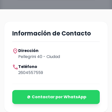
Información de Contacto
location_on
Dirección
Pellegrini 40 - Ciudad
call
Teléfono
2604557559
Contactar por WhatsApp