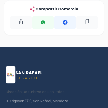
share
Compartir Comercio
ios_share
content_copy
SAN RAFAEL
BUENA VIDA
Dirección De turismo de San Rafael
H. Yrigoyen 1710, San Rafael, Mendoza