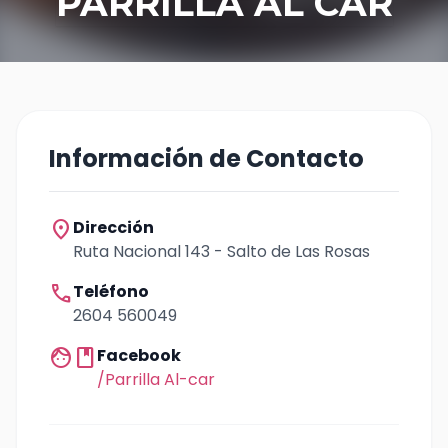
PARRILLA AL CAR
Información de Contacto
location_on
Dirección
Ruta Nacional 143 - Salto de Las Rosas
call
Teléfono
2604 560049
facebook
Facebook
/Parrilla Al-car