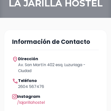
LA JARILLA HOSTEL
Información de Contacto
location_on
Dirección
Av. San Martín 402 esq. Luzuriaga -
Ciudad
call
Teléfono
2604 567476
Instagram
/lajarillahostel