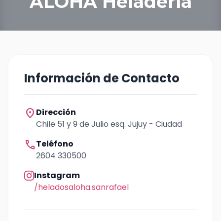
ALOHA Heladería
Información de Contacto
location_on
Dirección
Chile 51 y 9 de Julio esq. Jujuy - Ciudad
call
Teléfono
2604 330500
Instagram
/heladosaloha.sanrafael