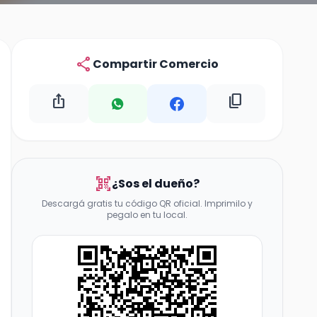
share
Compartir Comercio
ios_share
content_copy
qr_code_scanner
¿Sos el dueño?
Descargá gratis tu código QR oficial. Imprimilo y
pegalo en tu local.