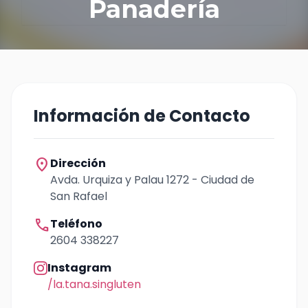
Panadería
Información de Contacto
location_on
Dirección
Avda. Urquiza y Palau 1272 - Ciudad de
San Rafael
call
Teléfono
2604 338227
Instagram
/la.tana.singluten