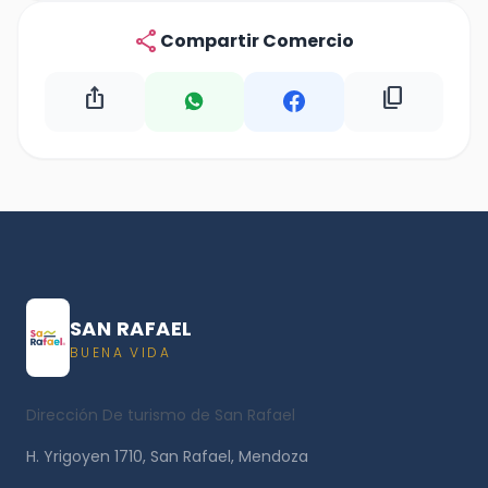
share
Compartir Comercio
ios_share
content_copy
SAN RAFAEL
BUENA VIDA
Dirección De turismo de San Rafael
H. Yrigoyen 1710, San Rafael, Mendoza