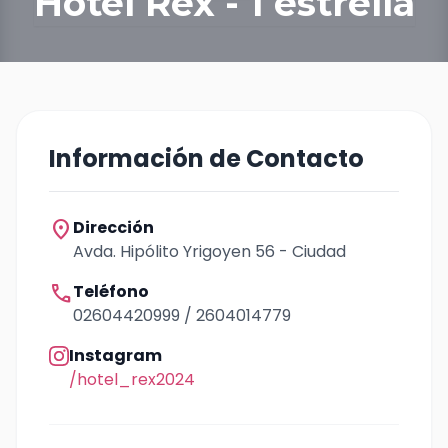
Hotel Rex - 1 estrella
Información de Contacto
location_on
Dirección
Avda. Hipólito Yrigoyen 56 - Ciudad
call
Teléfono
02604420999 / 2604014779
Instagram
/hotel_rex2024