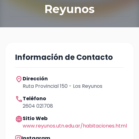
Reyunos
Información de Contacto
location_on
Dirección
Ruta Provincial 150 - Los Reyunos
call
Teléfono
2604 021708
language
Sitio Web
www.reyunos.utn.edu.ar/habitaciones.html
Instagram