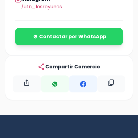
/utn_losreyunos
Contactar por WhatsApp
share
Compartir Comercio
ios_share
content_copy