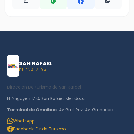
ios_share
content_copy
SAN RAFAEL
BUENA VIDA
Dirección De turismo de San Rafael
H. Yrigoyen 1710, San Rafael, Mendoza
Terminal de Omnibus:
Av Gral. Paz, Av. Granaderos
WhatsApp
Facebook: Dir de Turismo