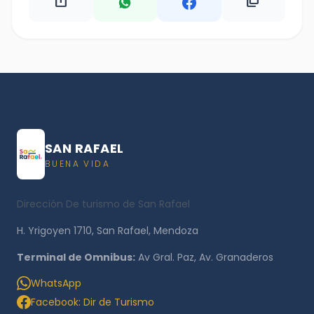
ios_share
content_copy
SAN RAFAEL
BUENA VIDA
Dirección De turismo de San Rafael
H. Yrigoyen 1710, San Rafael, Mendoza
Terminal de Omnibus:
Av Gral. Paz, Av. Granaderos
WhatsApp
Facebook: Dir de Turismo