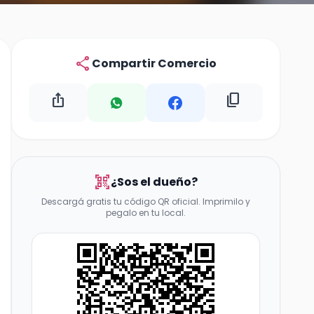
share
Compartir Comercio
ios_share
content_copy
qr_code_scanner
¿Sos el dueño?
Descargá gratis tu código QR oficial. Imprimilo y
pegalo en tu local.