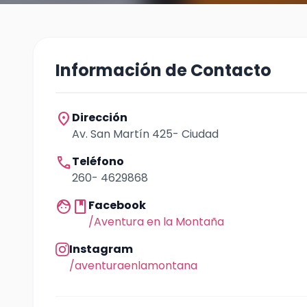
Información de Contacto
location_on
Dirección
Av. San Martín 425- Ciudad
call
Teléfono
260- 4629868
facebook
Facebook
/Aventura en la Montaña
Instagram
/aventuraenlamontana