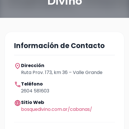
Divino
Información de Contacto
location_on
Dirección
Ruta Prov. 173, km 36 – Valle Grande
call
Teléfono
2604 581603
language
Sitio Web
bosquedivino.com.ar/cabanas/