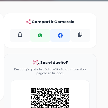
share
Compartir Comercio
ios_share
content_copy
qr_code_scanner
¿Sos el dueño?
Descargá gratis tu código QR oficial. Imprimilo y
pegalo en tu local.