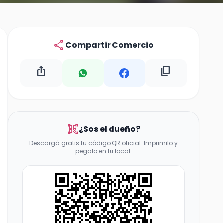
share
Compartir Comercio
ios_share
content_copy
qr_code_scanner
¿Sos el dueño?
Descargá gratis tu código QR oficial. Imprimilo y
pegalo en tu local.