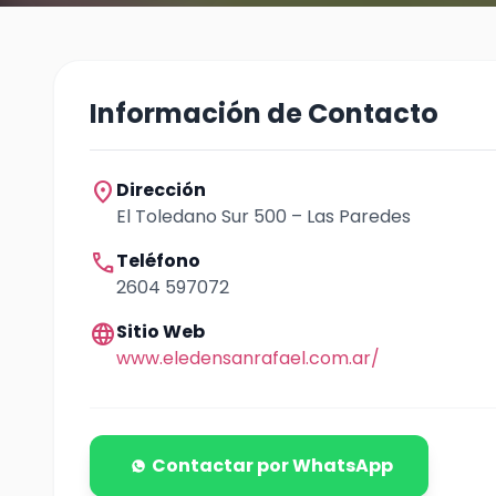
Información de Contacto
location_on
Dirección
El Toledano Sur 500 – Las Paredes
call
Teléfono
2604 597072
language
Sitio Web
www.eledensanrafael.com.ar/
Contactar por WhatsApp