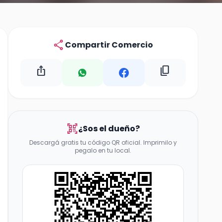
share
Compartir Comercio
ios_share
content_copy
qr_code_scanner
¿Sos el dueño?
Descargá gratis tu código QR oficial. Imprimilo y
pegalo en tu local.