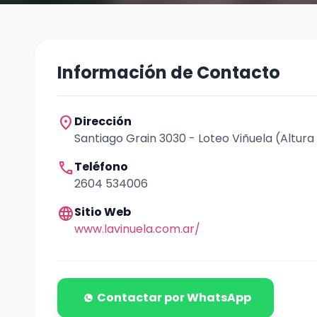
Información de Contacto
location_on
Dirección
Santiago Grain 3030 - Loteo Viñuela (Altura 
call
Teléfono
2604 534006
language
Sitio Web
www.lavinuela.com.ar/
Contactar por WhatsApp