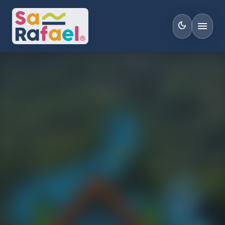
menu
dark_mode