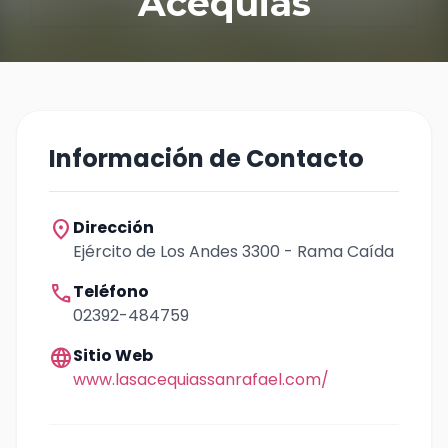
Acequias
Información de Contacto
location_on
Dirección
Ejército de Los Andes 3300 - Rama Caída
call
Teléfono
02392-484759
language
Sitio Web
www.lasacequiassanrafael.com/