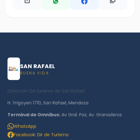
ios_share
content_copy
SAN RAFAEL
BUENA VIDA
Dirección De turismo de San Rafael
H. Yrigoyen 1710, San Rafael, Mendoza
Terminal de Omnibus:
Av Gral. Paz, Av. Granaderos
WhatsApp
Facebook: Dir de Turismo