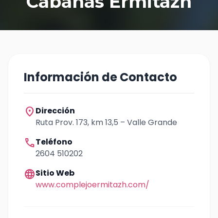
Cabañas Ermitazh
Información de Contacto
location_on
Dirección
Ruta Prov. 173, km 13,5 – Valle Grande
call
Teléfono
2604 510202
language
Sitio Web
www.complejoermitazh.com/