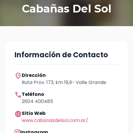
Cabañas Del Sol
Información de Contacto
location_on
Dirección
Ruta Prov. 173, km 19,9- Valle Grande
call
Teléfono
2604 400485
language
Sitio Web
www.cabanasdelsol.com.ar/
Instagram