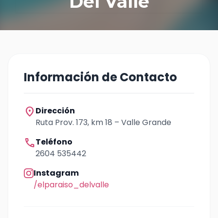
Del Valle
Información de Contacto
location_on
Dirección
Ruta Prov. 173, km 18 – Valle Grande
call
Teléfono
2604 535442
Instagram
/elparaiso_delvalle