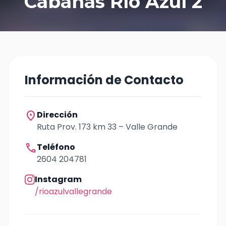
Cabañas Río Azul 2
Información de Contacto
location_on
Dirección
Ruta Prov. 173 km 33 – Valle Grande
call
Teléfono
2604 204781
Instagram
/rioazulvallegrande