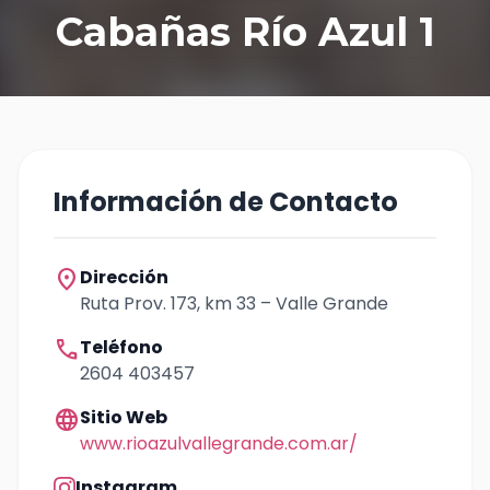
Cabañas Río Azul 1
Información de Contacto
location_on
Dirección
Ruta Prov. 173, km 33 – Valle Grande
call
Teléfono
2604 403457
language
Sitio Web
www.rioazulvallegrande.com.ar/
Instagram