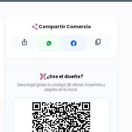
share
Compartir Comercio
ios_share
content_copy
qr_code_scanner
¿Sos el dueño?
Descargá gratis tu código QR oficial. Imprimilo y
pegalo en tu local.