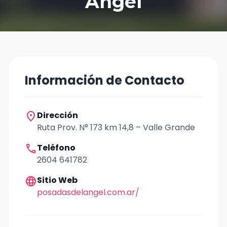
Angel
Información de Contacto
location_on
Dirección
Ruta Prov. N° 173 km 14,8 – Valle Grande
call
Teléfono
2604 641782
language
Sitio Web
posadasdelangel.com.ar/