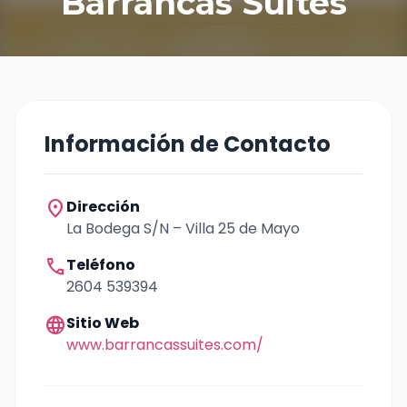
Barrancas Suites
Información de Contacto
location_on
Dirección
La Bodega S/N – Villa 25 de Mayo
call
Teléfono
2604 539394
language
Sitio Web
www.barrancassuites.com/