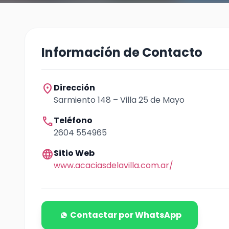
Información de Contacto
location_on
Dirección
Sarmiento 148 – Villa 25 de Mayo
call
Teléfono
2604 554965
language
Sitio Web
www.acaciasdelavilla.com.ar/
Contactar por WhatsApp