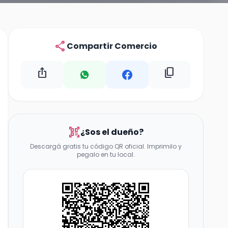
share
Compartir Comercio
ios_share
content_copy
qr_code_scanner
¿Sos el dueño?
Descargá gratis tu código QR oficial. Imprimilo y
pegalo en tu local.