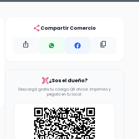
share
Compartir Comercio
ios_share
content_copy
qr_code_scanner
¿Sos el dueño?
Descargá gratis tu código QR oficial. Imprimilo y
pegalo en tu local.