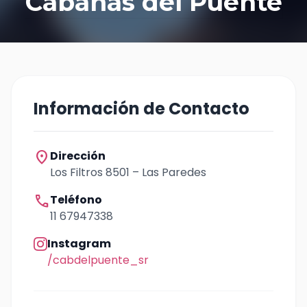
Cabañas del Puente
Información de Contacto
location_on
Dirección
Los Filtros 8501 – Las Paredes
call
Teléfono
11 67947338
Instagram
/cabdelpuente_sr