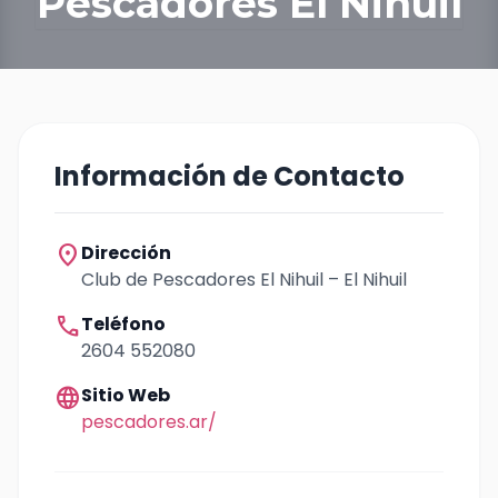
Pescadores El Nihuil
Información de Contacto
location_on
Dirección
Club de Pescadores El Nihuil – El Nihuil
call
Teléfono
2604 552080
language
Sitio Web
pescadores.ar/