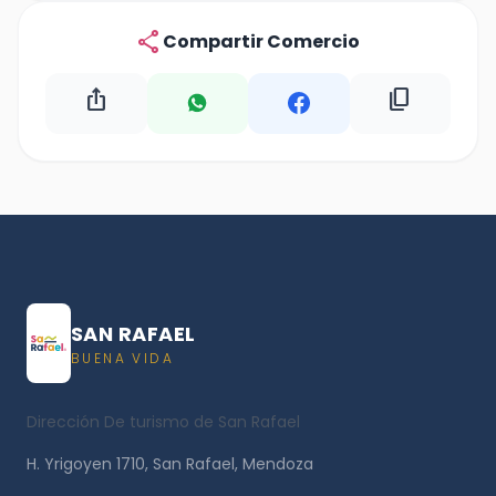
share
Compartir Comercio
ios_share
content_copy
SAN RAFAEL
BUENA VIDA
Dirección De turismo de San Rafael
H. Yrigoyen 1710, San Rafael, Mendoza