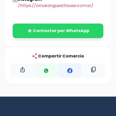
/https://amukanguesthouse.com.ar/
Contactar por WhatsApp
share
Compartir Comercio
ios_share
content_copy