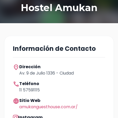
Hostel Amukan
Información de Contacto
location_on
Dirección
Av. 9 de Julio 1336 - Ciudad
call
Teléfono
11 57591115
language
Sitio Web
amukanguesthouse.com.ar/
Instagram