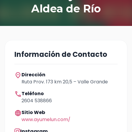
Aldea de Río
Información de Contacto
location_on
Dirección
Ruta Prov. 173 km 20,5 – Valle Grande
call
Teléfono
2604 538866
language
Sitio Web
www.ayumelun.com/
Instagram