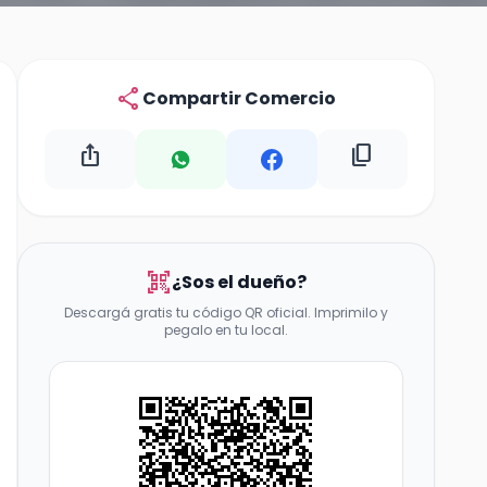
share
Compartir Comercio
ios_share
content_copy
qr_code_scanner
¿Sos el dueño?
Descargá gratis tu código QR oficial. Imprimilo y
pegalo en tu local.