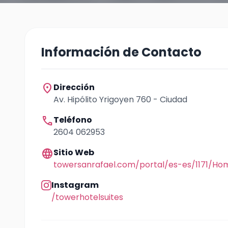
Información de Contacto
location_on
Dirección
Av. Hipólito Yrigoyen 760 - Ciudad
call
Teléfono
2604 062953
language
Sitio Web
towersanrafael.com/portal/es-es/1171/Ho
Instagram
/towerhotelsuites