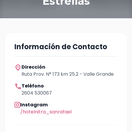
Estrellas
Información de Contacto
location_on
Dirección
Ruta Prov. N° 173 km 25.2 - Valle Grande
call
Teléfono
2604 530067
Instagram
/hotelnitra_sanrafael