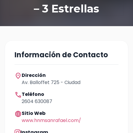
– 3 Estrellas
Información de Contacto
location_on
Dirección
Av. Balloffet 725 - Ciudad
call
Teléfono
2604 630087
language
Sitio Web
www.hnmsanrafael.com/
Instagram