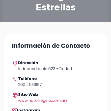
Estrellas
Información de Contacto
location_on
Dirección
Independencia 623 -Ciudad
call
Teléfono
2604 531997
language
Sitio Web
www.hotelregine.com.ar/
Instagram