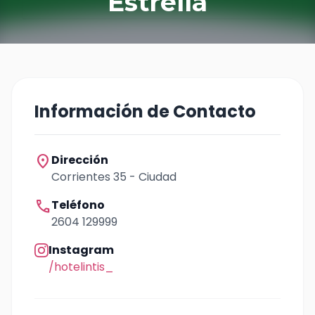
Estrella
Información de Contacto
location_on
Dirección
Corrientes 35 - Ciudad
call
Teléfono
2604 129999
Instagram
/hotelintis_