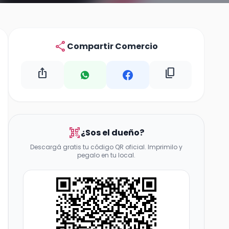
share
Compartir Comercio
ios_share
content_copy
qr_code_scanner
¿Sos el dueño?
Descargá gratis tu código QR oficial. Imprimilo y
pegalo en tu local.