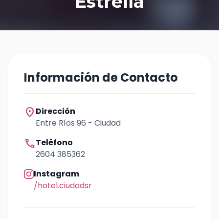
Estrella
Información de Contacto
location_on
Dirección
Entre Ríos 96 - Ciudad
call
Teléfono
2604 385362
Instagram
/hotel.ciudadsr