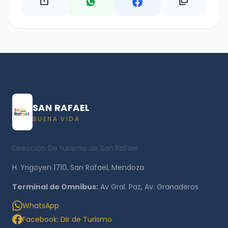
ios_share
content_copy
SAN RAFAEL
BUENA VIDA
Dirección De turismo de San Rafael
H. Yrigoyen 1710, San Rafael, Mendoza
Terminal de Omnibus:
Av Gral. Paz, Av. Granaderos
WhatsApp
Facebook: Dir de Turismo